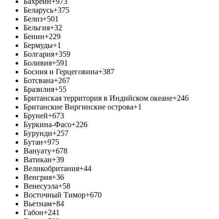
Бахрейн
+973
Беларусь
+375
Белиз
+501
Бельгия
+32
Бенин
+229
Бермуды
+1
Болгария
+359
Боливия
+591
Босния и Герцеговина
+387
Ботсвана
+267
Бразилия
+55
Британская территория в Индийском океане
+246
Британские Виргинские острова
+1
Бруней
+673
Буркина-Фасо
+226
Бурунди
+257
Бутан
+975
Вануату
+678
Ватикан
+39
Великобритания
+44
Венгрия
+36
Венесуэла
+58
Восточный Тимор
+670
Вьетнам
+84
Габон
+241