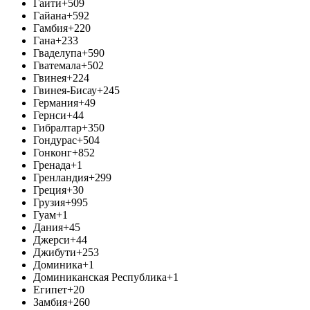
Гаити
+509
Гайана
+592
Гамбия
+220
Гана
+233
Гваделупа
+590
Гватемала
+502
Гвинея
+224
Гвинея-Бисау
+245
Германия
+49
Гернси
+44
Гибралтар
+350
Гондурас
+504
Гонконг
+852
Гренада
+1
Гренландия
+299
Греция
+30
Грузия
+995
Гуам
+1
Дания
+45
Джерси
+44
Джибути
+253
Доминика
+1
Доминиканская Республика
+1
Египет
+20
Замбия
+260