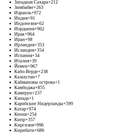
Западная Сахара
+212
Зимбабве
+263
Израиль
+972
Индия
+91
Индонезия
+62
Иордания
+962
Ирак
+964
Иран
+98
Ирландия
+353
Исландия
+354
Испания
+34
Италия
+39
Йемен
+967
Кабо-Верде
+238
Казахстан
+7
Каймановы острова
+1
Камбоджа
+855
Камерун
+237
Канада
+1
Карибские Нидерланды
+599
Катар
+974
Кения
+254
Кипр
+357
Киргизия
+996
Кирибати
+686