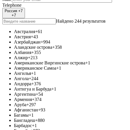
Telephone
Россия +7
+7
Найдено 244 результатов
Австралия
+61
Австрия
+43
Азербайджан
+994
Аландские острова
+358
Албания
+355
Алжир
+213
Американские Виргинские острова
+1
Американское Самоа
+1
Ангилья
+1
Ангола
+244
Андорра
+376
Антигуа и Барбуда
+1
Аргентина
+54
Армения
+374
Аруба
+297
Афганистан
+93
Багамы
+1
Бангладеш
+880
Барбадос
+1